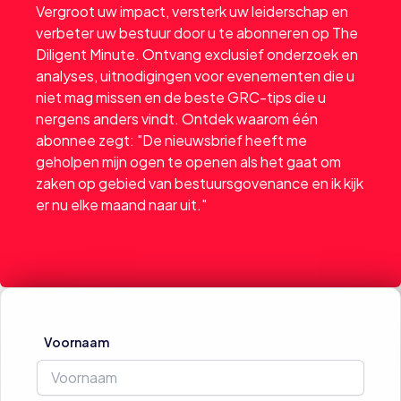
Vergroot uw impact, versterk uw leiderschap en
verbeter uw bestuur door u te abonneren op The
Diligent Minute. Ontvang exclusief onderzoek en
analyses, uitnodigingen voor evenementen die u
niet mag missen en de beste GRC-tips die u
nergens anders vindt. Ontdek waarom één
abonnee zegt: "De nieuwsbrief heeft me
geholpen mijn ogen te openen als het gaat om
zaken op gebied van bestuursgovenance en ik kijk
er nu elke maand naar uit."
Voornaam