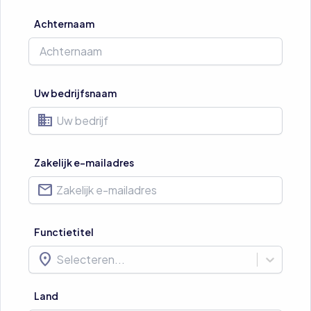
Achternaam
Uw bedrijfsnaam
business
Zakelijk e-mailadres
mail
Functietitel
location_on
Selecteren...
Land