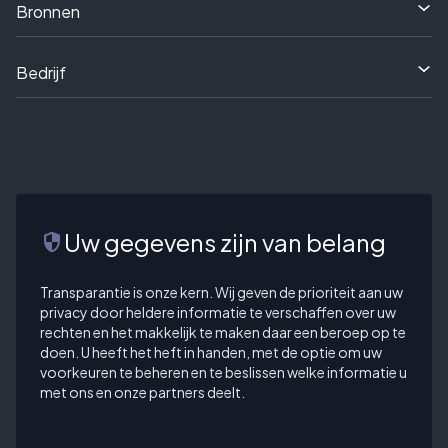
Bronnen
Bedrijf
Uw gegevens zijn van belang
security
Transparantie is onze kern. Wij geven de prioriteit aan uw
privacy door heldere informatie te verschaffen over uw
rechten en het makkelijk te maken daar een beroep op te
doen. U heeft het heft in handen, met de optie om uw
voorkeuren te beheren en te beslissen welke informatie u
met ons en onze partners deelt.