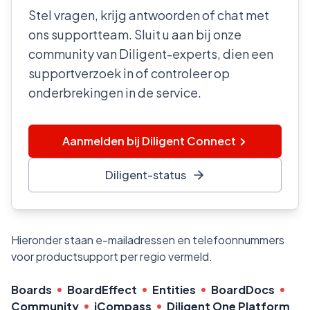
Stel vragen, krijg antwoorden of chat met
ons supportteam. Sluit u aan bij onze
community van Diligent-experts, dien een
supportverzoek in of controleer op
onderbrekingen in de service.
Aanmelden bij Diligent Connect
Diligent-status
Hieronder staan e-mailadressen en telefoonnummers
voor productsupport per regio vermeld.
Boards
BoardEffect
Entities
BoardDocs
Community
iCompass
Diligent One Platform