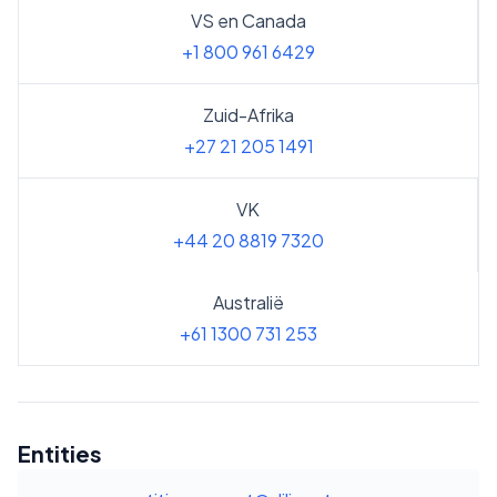
VS en Canada
+1 800 961 6429
Zuid-Afrika
+27 21 205 1491
VK
+44 20 8819 7320
Australië
+61 1300 731 253
Entities