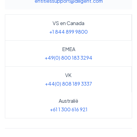
entitiessupport@diligent.com
VS en Canada
+1 844 899 9800
EMEA
+49(0) 800 183 3294
VK
+44(0) 808 189 3337
Australië
+61 1 300 616 921