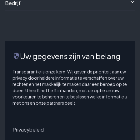
Bedrijf
Uw gegevens zijn van belang
security
Transparantie is onze kern. Wij geven de prioriteit aan uw
privacy door heldere informatie te verschaffen over uw
rechten en het makkelijk te maken daar een beroep op te
doen. U heeft het heft in handen, met de optie om uw
voorkeuren te beheren en te beslissen welke informatie u
met ons en onze partners deelt.
Privacybeleid