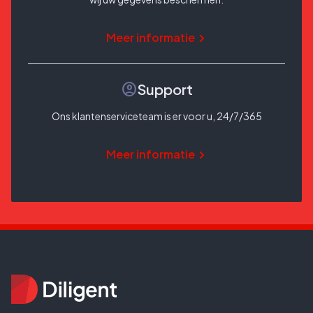
Meer informatie
account_circle
Support
Ons klantenserviceteam is er voor u, 24/7/365
Meer informatie