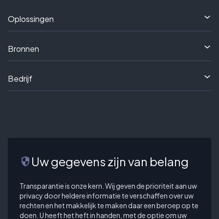
Oplossingen
Bronnen
Bedrijf
Uw gegevens zijn van belang
security
Transparantie is onze kern. Wij geven de prioriteit aan uw
privacy door heldere informatie te verschaffen over uw
rechten en het makkelijk te maken daar een beroep op te
doen. U heeft het heft in handen, met de optie om uw