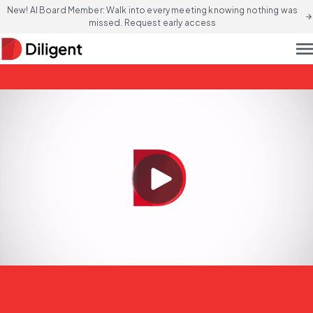
New! AI Board Member: Walk into every meeting knowing nothing was
arrow_forward
missed. Request early access
men