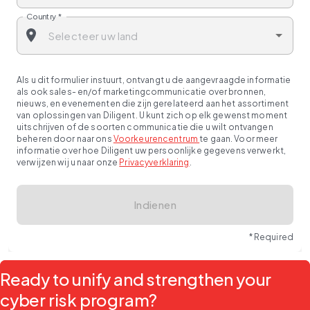
Country
*
Als u dit formulier instuurt, ontvangt u de aangevraagde informatie
als ook sales- en/of marketingcommunicatie over bronnen,
nieuws, en evenementen die zijn gerelateerd aan het assortiment
van oplossingen van Diligent. U kunt zich op elk gewenst moment
uitschrijven of de soorten communicatie die u wilt ontvangen
beheren door naar ons
Voorkeurencentrum
te gaan. Voor meer
informatie over hoe Diligent uw persoonlijke gegevens verwerkt,
verwijzen wij u naar onze
Privacyverklaring
.
Indienen
* Required
Ready to unify and strengthen your
cyber risk program?