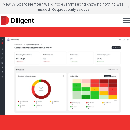
New! AI Board Member: Walk into every meeting knowing nothing was
arrow_forward
missed. Request early access
men