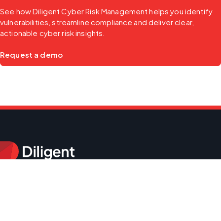
See how Diligent Cyber Risk Management helps you identify 
vulnerabilities, streamline compliance and deliver clear, 
actionable cyber risk insights.
Request a demo
Producten
Bestuursbeheer
Bedrijfsrisicobeheer
Auditbeheer