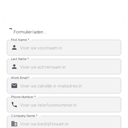
Formulier laden...
First Name
*
Last Name
*
Work Email
*
Phone Number
*
Company Name
*