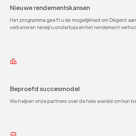
Nieuwe rendementskansen
Het programma geeft u de mogelijkheid om Diligent aa
verbeteren terwijl u ondertussen het rendement verho
leaderboard
Beproefd succesmodel
We helpen onze partners over de hele wereld om hun bed
integration_instructions