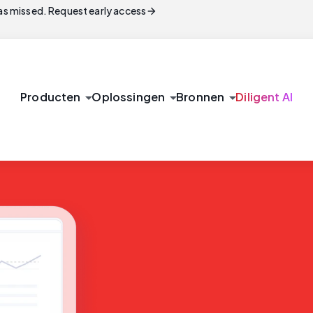
arrow_forward
s missed. Request early access
arrow_drop_down
arrow_drop_down
arrow_drop_down
Producten
Oplossingen
Bronnen
Diligent AI