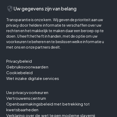
security
Uw gegevens zijn van belang
Transparantie is onze kern. Wij geven de prioriteit aan uw
privacy door heldere informatie te verschaffen over uw
rechten en het makkelijk te maken daar een beroep op te
doen. U heeft het heft in handen, met de optie om uw
voorkeuren te beheren en te beslissen welke informatie u
met ons en onze partners deelt.
Privacybeleid
Gebruiksvoorwaarden
Cookiebeleid
Wet inzake digitale services
Uw privacyvoorkeuren
Vertrouwenscentrum
Openbaarmakingsbeleid met betrekking tot
kwetsbaarheden
Verklaring over de wet tegen moderne slavernij