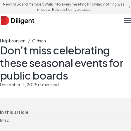
New! AI Board Member: Walk into every meeting knowing nothing was
arrow_forward
missed. Request early access
men
/
Hulpbronnen
Gidsen
Don’t miss celebrating
these seasonal events for
public boards
December 11, 2025
•
1
min read
In this article
Intro