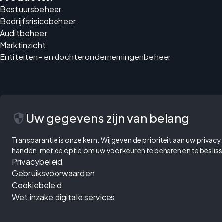
Bestuursbeheer
Bedrijfsrisicobeheer
Auditbeheer
Marktinzicht
Entiteiten- en dochterondernemingenbeheer
security
Uw gegevens zijn van belang
Transparantie is onze kern. Wij geven de prioriteit aan uw priva
handen, met de optie om uw voorkeuren te beheren en te besliss
Privacybeleid
Gebruiksvoorwaarden
Cookiebeleid
Wet inzake digitale services