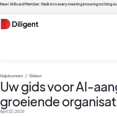
New! AI Board Member: Walk into every meeting knowing nothing wa
/
Hulpbronnen
Gidsen
Uw gids voor AI-aan
groeiende organisat
April 22, 2025