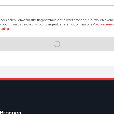
 als ook sales- en/of marketingcommunicatie over bronnen, nieuws, en even
ten communicatie die u wilt ontvangen beheren door naar ons
Voorkeurenc
laring
.
Bronnen