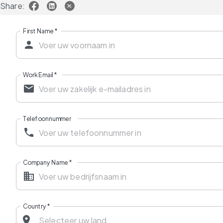
Share:
First Name
*
Work Email
*
Telefoonnummer
Company Name
*
Country
*