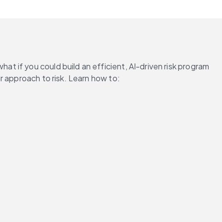
 if you could build an efficient, AI-driven risk program 
r approach to risk. Learn how to: