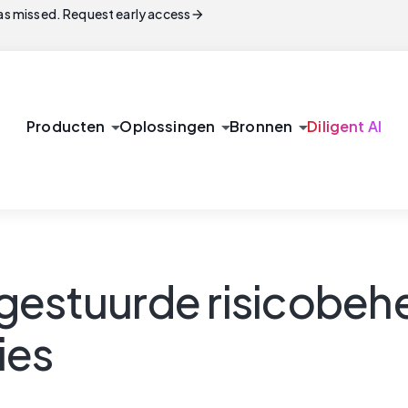
arrow_forward
s missed. Request early access
arrow_drop_down
arrow_drop_down
arrow_drop_down
Producten
Oplossingen
Bronnen
Diligent AI
gestuurde risicobehe
ies