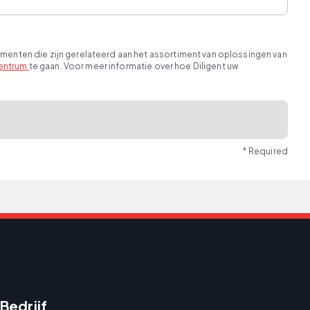
ementen die zijn gerelateerd aan het assortiment van oplossingen van
entrum
te gaan. Voor meer informatie over hoe Diligent uw
* Required
Bedrijf