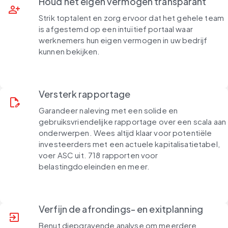
Houd het eigen vermogen transparant
person_add
Strik toptalent en zorg ervoor dat het gehele team
is afgestemd op een intuïtief portaal waar
werknemers hun eigen vermogen in uw bedrijf
kunnen bekijken.
Versterk rapportage
edit_document
Garandeer naleving met een solide en
gebruiksvriendelijke rapportage over een scala aan
onderwerpen. Wees altijd klaar voor potentiële
investeerders met een actuele kapitalisatietabel,
voer ASC uit. 718 rapporten voor
belastingdoeleinden en meer.
Verfijn de afrondings- en exitplanning
exit_to_app
Benut diepgravende analyse om meerdere