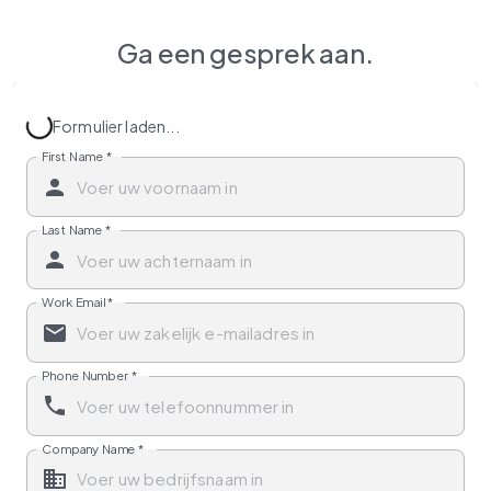
Ga een gesprek aan.
Formulier laden...
First Name
*
Last Name
*
Work Email
*
Phone Number
*
Company Name
*