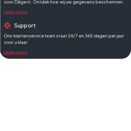
voor Diligent. Ontdek hoe wij uw gegevens beschermen.
Learn more
support
Support
Ons klantenserviceteam staat 24/7 en 365 dagen per jaar 
voor u klaar.
Learn more