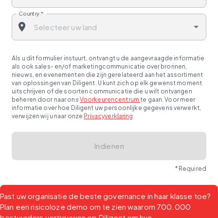
Country
*
Als u dit formulier instuurt, ontvangt u de aangevraagde informatie
als ook sales- en/of marketingcommunicatie over bronnen,
nieuws, en evenementen die zijn gerelateerd aan het assortiment
van oplossingen van Diligent. U kunt zich op elk gewenst moment
uitschrijven of de soorten communicatie die u wilt ontvangen
beheren door naar ons
Voorkeurencentrum
te gaan. Voor meer
informatie over hoe Diligent uw persoonlijke gegevens verwerkt,
verwijzen wij u naar onze
Privacyverklaring
.
Indienen
* Required
Past uw organisatie de beste governance in haar klasse toe?
Plan een risicoloze demo om te zien waarom 700.000 
bestuurders vertrouwen op Diligent om hun 