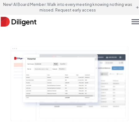
New! AI Board Member: Walk into every meeting knowing nothing was
arrow_forward
missed. Request early access
men