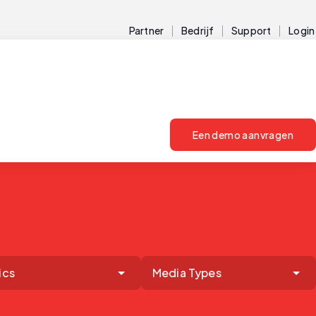
Partner
Bedrijf
Support
Login
Een demo aanvragen
ics
Media Types