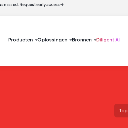
arrow_forward
s missed. Request early access
arrow_drop_down
arrow_drop_down
arrow_drop_down
Producten
Oplossingen
Bronnen
Diligent AI
Top