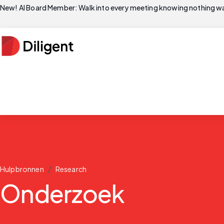
New! AI Board Member: Walk into every meeting knowing nothing wa
/
Hulpbronnen
Research
Onderzoek