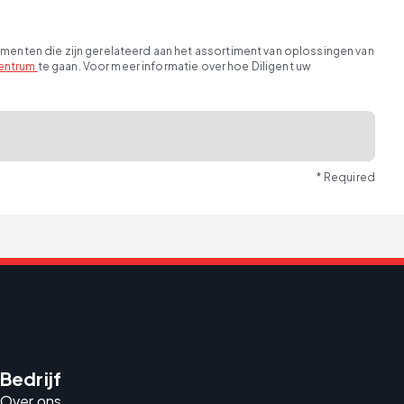
ementen die zijn gerelateerd aan het assortiment van oplossingen van
entrum
te gaan. Voor meer informatie over hoe Diligent uw
* Required
Bedrijf
Over ons