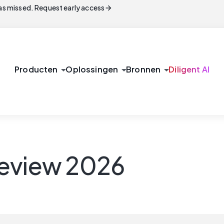
arrow_forward
s missed. Request early access
arrow_drop_down
arrow_drop_down
arrow_drop_down
Producten
Oplossingen
Bronnen
Diligent AI
review 2026