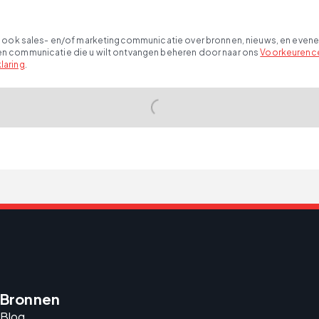
 als ook sales- en/of marketingcommunicatie over bronnen, nieuws, en even
ten communicatie die u wilt ontvangen beheren door naar ons
Voorkeurenc
laring
.
Bronnen
Blog