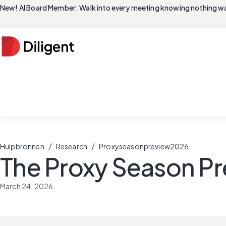
New! AI Board Member: Walk into every meeting knowing nothing wa
/
/
Hulpbronnen
Research
Proxyseasonpreview2026
The Proxy Season P
March 24, 2026